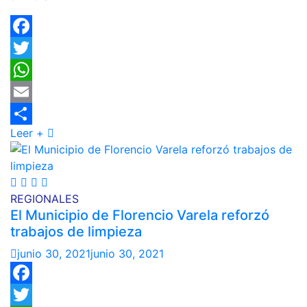
Facebook
Twitter
WhatsApp
Email
Leer +
Compartir
REGIONALES
El Municipio de Florencio Varela reforzó
trabajos de limpieza
junio 30, 2021
junio 30, 2021
Facebook