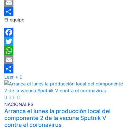
WhatsApp
Email
El equipo
Compartir
Facebook
Twitter
WhatsApp
Email
Leer +
Compartir
NACIONALES
Arranca el lunes la producción local del
componente 2 de la vacuna Sputnik V
contra el coronavirus