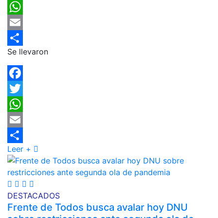
Twitter
WhatsApp
Email
Se llevaron
Compartir
Facebook
Twitter
WhatsApp
Email
Leer +
Compartir
DESTACADOS
Frente de Todos busca avalar hoy DNU