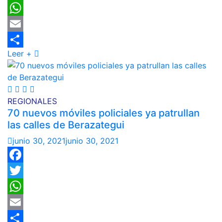
Twitter
WhatsApp
Email
Leer +
Compartir
REGIONALES
70 nuevos móviles policiales ya patrullan
las calles de Berazategui
junio 30, 2021
junio 30, 2021
Facebook
Twitter
WhatsApp
Email