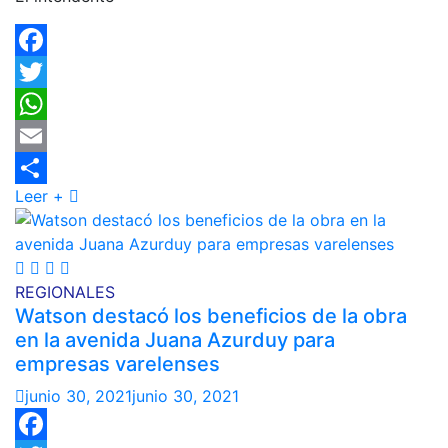
Facebook
Twitter
WhatsApp
Email
Leer +
Compartir
REGIONALES
Watson destacó los beneficios de la obra
en la avenida Juana Azurduy para
empresas varelenses
junio 30, 2021
junio 30, 2021