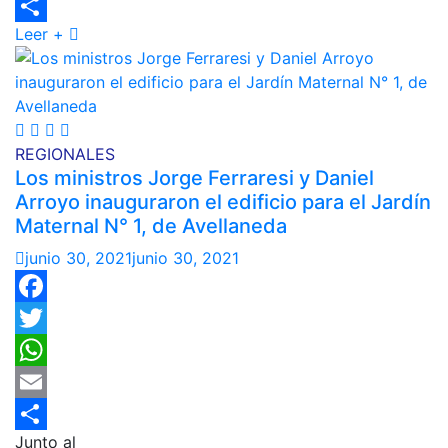
Email
Leer +
Compartir
REGIONALES
Los ministros Jorge Ferraresi y Daniel
Arroyo inauguraron el edificio para el Jardín
Maternal N° 1, de Avellaneda
junio 30, 2021
junio 30, 2021
Facebook
Twitter
WhatsApp
Email
Junto al
Compartir