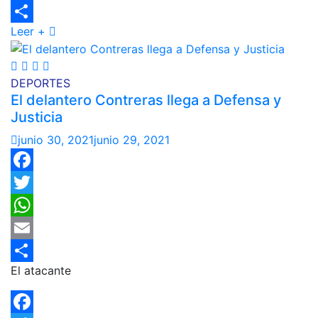
Email
Leer +
Compartir
DEPORTES
El delantero Contreras llega a Defensa y
Justicia
junio 30, 2021
junio 29, 2021
Facebook
Twitter
WhatsApp
Email
El atacante
Compartir