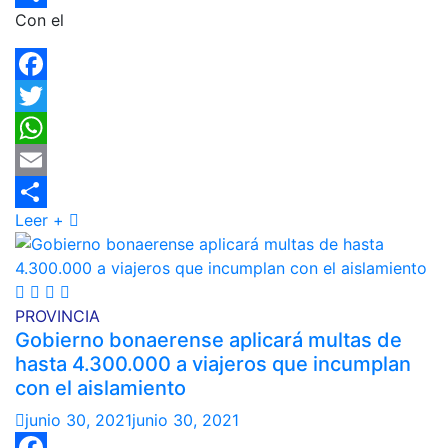
Con el
Compartir
Facebook
Twitter
WhatsApp
Email
Leer +
Compartir
PROVINCIA
Gobierno bonaerense aplicará multas de
hasta 4.300.000 a viajeros que incumplan
con el aislamiento
junio 30, 2021
junio 30, 2021