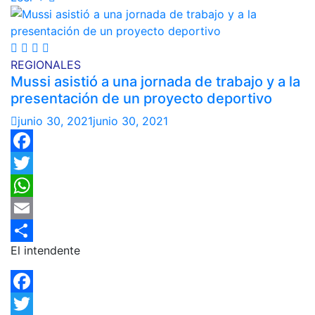
REGIONALES
Mussi asistió a una jornada de trabajo y a la
presentación de un proyecto deportivo
junio 30, 2021
junio 30, 2021
Facebook
Twitter
WhatsApp
Email
El intendente
Compartir
Facebook