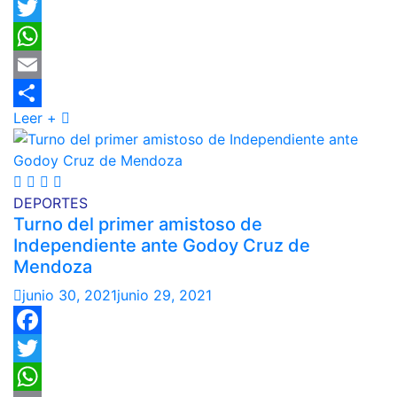
Facebook
Twitter
WhatsApp
Email
Leer +
Compartir
DEPORTES
Turno del primer amistoso de
Independiente ante Godoy Cruz de
Mendoza
junio 30, 2021
junio 29, 2021
Facebook
Twitter