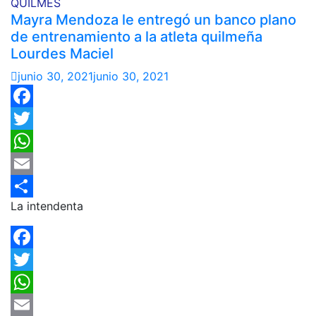
QUILMES
Mayra Mendoza le entregó un banco plano
de entrenamiento a la atleta quilmeña
Lourdes Maciel
junio 30, 2021
junio 30, 2021
Facebook
Twitter
WhatsApp
Email
La intendenta
Compartir
Facebook
Twitter
WhatsApp