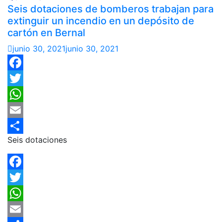
Seis dotaciones de bomberos trabajan para
extinguir un incendio en un depósito de
cartón en Bernal
junio 30, 2021
junio 30, 2021
Facebook
Twitter
WhatsApp
Email
Seis dotaciones
Compartir
Facebook
Twitter
WhatsApp