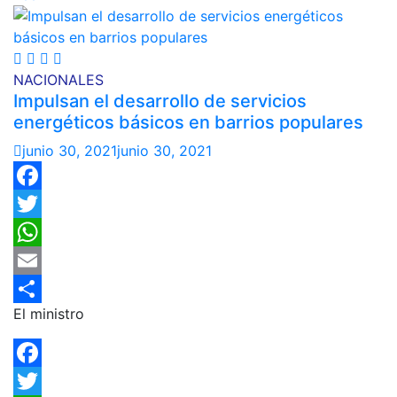
NACIONALES
Impulsan el desarrollo de servicios
energéticos básicos en barrios populares
junio 30, 2021
junio 30, 2021
Facebook
Twitter
WhatsApp
Email
El ministro
Compartir
Facebook