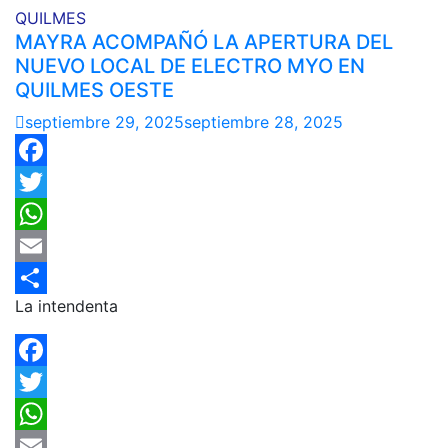
QUILMES
MAYRA ACOMPAÑÓ LA APERTURA DEL
NUEVO LOCAL DE ELECTRO MYO EN
QUILMES OESTE
septiembre 29, 2025
septiembre 28, 2025
Facebook
Twitter
WhatsApp
Email
La intendenta
Compartir
Facebook
Twitter
WhatsApp