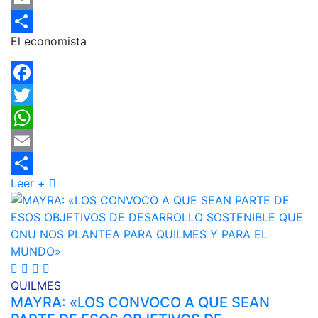
Email
El economista
Compartir
Facebook
Twitter
WhatsApp
Email
Leer +
Compartir
QUILMES
MAYRA: «LOS CONVOCO A QUE SEAN