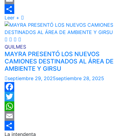
Email
Leer +
Compartir
QUILMES
MAYRA PRESENTÓ LOS NUEVOS
CAMIONES DESTINADOS AL ÁREA DE
AMBIENTE Y GIRSU
septiembre 29, 2025
septiembre 28, 2025
Facebook
Twitter
WhatsApp
Email
La intendenta
Compartir