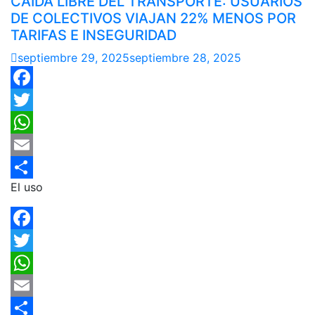
CAÍDA LIBRE DEL TRANSPORTE: USUARIOS
DE COLECTIVOS VIAJAN 22% MENOS POR
TARIFAS E INSEGURIDAD
septiembre 29, 2025
septiembre 28, 2025
Facebook
Twitter
WhatsApp
Email
El uso
Compartir
Facebook
Twitter
WhatsApp
Email