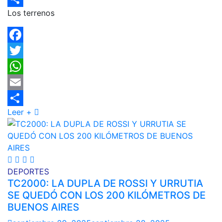
Los terrenos
Compartir
Facebook
Twitter
WhatsApp
Email
Leer +
Compartir
DEPORTES
TC2000: LA DUPLA DE ROSSI Y URRUTIA
SE QUEDÓ CON LOS 200 KILÓMETROS DE
BUENOS AIRES