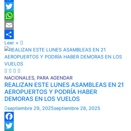
Facebook
Twitter
WhatsApp
Email
Leer +
Compartir
NACIONALES
,
PARA AGENDAR
REALIZAN ESTE LUNES ASAMBLEAS EN 21
AEROPUERTOS Y PODRÍA HABER
DEMORAS EN LOS VUELOS
septiembre 29, 2025
septiembre 28, 2025
Facebook