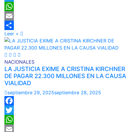
Twitter
WhatsApp
Email
Leer +
Compartir
NACIONALES
LA JUSTICIA EXIME A CRISTINA KIRCHNER
DE PAGAR 22.300 MILLONES EN LA CAUSA
VIALIDAD
septiembre 29, 2025
septiembre 28, 2025
Facebook
Twitter
WhatsApp