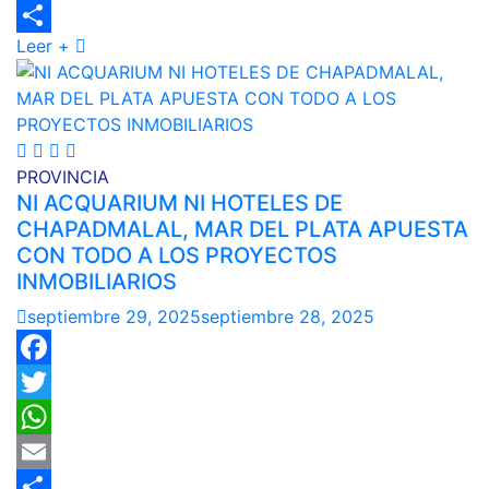
Email
Leer +
Compartir
PROVINCIA
NI ACQUARIUM NI HOTELES DE
CHAPADMALAL, MAR DEL PLATA APUESTA
CON TODO A LOS PROYECTOS
INMOBILIARIOS
septiembre 29, 2025
septiembre 28, 2025
Facebook
Twitter
WhatsApp
Email