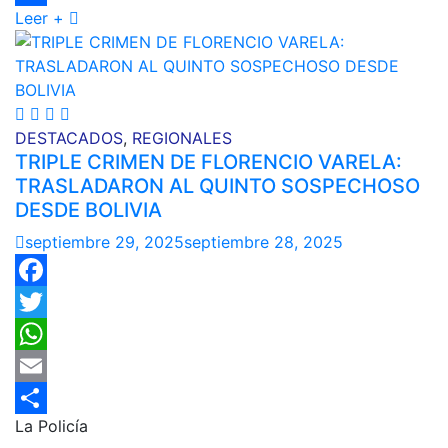
Leer +
Compartir
DESTACADOS
,
REGIONALES
TRIPLE CRIMEN DE FLORENCIO VARELA:
TRASLADARON AL QUINTO SOSPECHOSO
DESDE BOLIVIA
septiembre 29, 2025
septiembre 28, 2025
Facebook
Twitter
WhatsApp
Email
La Policía
Compartir