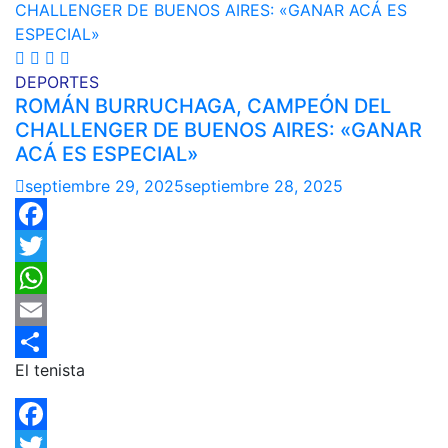
DEPORTES
ROMÁN BURRUCHAGA, CAMPEÓN DEL
CHALLENGER DE BUENOS AIRES: «GANAR
ACÁ ES ESPECIAL»
septiembre 29, 2025
septiembre 28, 2025
Facebook
Twitter
WhatsApp
Email
El tenista
Compartir
Facebook