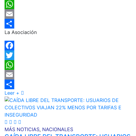
Twitter
WhatsApp
Email
La Asociación
Compartir
Facebook
Twitter
WhatsApp
Email
Leer +
Compartir
MÁS NOTICIAS
,
NACIONALES