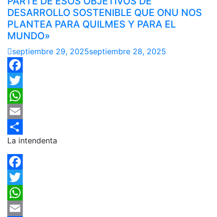
PARTE DE ESOS OBJETIVOS DE
DESARROLLO SOSTENIBLE QUE ONU NOS
PLANTEA PARA QUILMES Y PARA EL
MUNDO»
septiembre 29, 2025
septiembre 28, 2025
Facebook
Twitter
WhatsApp
Email
La intendenta
Compartir
Facebook
Twitter
WhatsApp