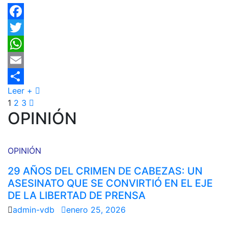
Facebook
Twitter
WhatsApp
Email
Leer +
Compartir
1
2
3
OPINIÓN
OPINIÓN
29 AÑOS DEL CRIMEN DE CABEZAS: UN
ASESINATO QUE SE CONVIRTIÓ EN EL EJE
DE LA LIBERTAD DE PRENSA
admin-vdb
enero 25, 2026