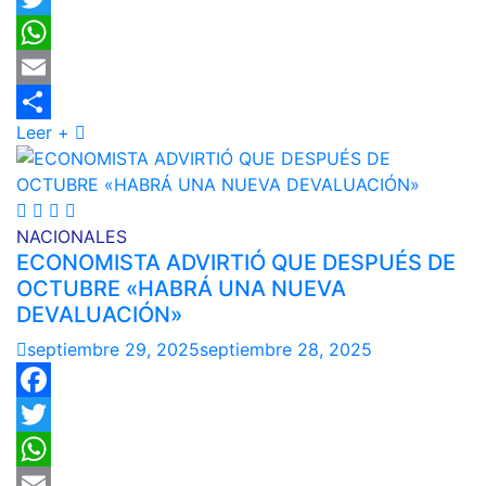
Twitter
WhatsApp
Email
Leer +
Compartir
NACIONALES
ECONOMISTA ADVIRTIÓ QUE DESPUÉS DE
OCTUBRE «HABRÁ UNA NUEVA
DEVALUACIÓN»
septiembre 29, 2025
septiembre 28, 2025
Facebook
Twitter
WhatsApp