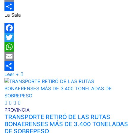
Email
La Sala
Compartir
Facebook
Twitter
WhatsApp
Email
Leer +
Compartir
PROVINCIA
TRANSPORTE RETIRÓ DE LAS RUTAS
BONAERENSES MÁS DE 3.400 TONELADAS
DE SOBREPESO