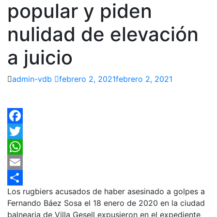
popular y piden
nulidad de elevación
a juicio
admin-vdb
febrero 2, 2021
febrero 2, 2021
Facebook
Twitter
WhatsApp
Email
Los rugbiers acusados de haber asesinado a golpes a
Compartir
Fernando Báez Sosa el 18 enero de 2020 en la ciudad
balnearia de Villa Gesell expusieron en el expediente