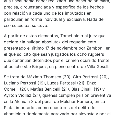
«La fiscal debió haber realizado una descripción clara,
precisa, circunstanciada y específica de los hechos
con relación a cada uno de los imputados en
particular, en forma individual y exclusiva. Nada de
eso sucedió», sostuvo.
A partir de estos elementos, Tomei pidió al juez que
declare «la nulidad absoluta» del requerimiento
presentado el último 17 de noviembre por Zamboni, en
el que solicitó que sean juzgados los ocho rugbiers
que continúan detenidos por el crimen ocurrido frente
al boliche «Le Brique», en pleno centro de Villa Gesell.
Se trata de Máximo Thomsen (20), Ciro Pertossi (20),
Luciano Pertossi (19), Lucas Pertossi (21), Enzo
Comelli (20), Matías Benicelli (21), Blas Cinalli (19) y
Ayrton Viollaz (21), quienes cumplen prisión preventiva
en la Alcaidía 3 del penal de Melchor Romero, en La
Plata, imputados como coautores del delito de
«homicidio doblemente agravado por alevosía y por el