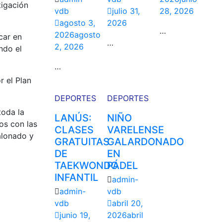
tigación
vdb
julio 31,
28, 2026
agosto 3,
2026
…
2026
agosto
car en
…
2, 2026
ndo el
…
 el Plan
DEPORTES
DEPORTES
toda la
LANÚS:
NIÑO
os con las
CLASES
VARELENSE
calonado y
GRATUITAS
GALARDONADO
DE
EN
TAEKWONDO
PÁDEL
INFANTIL
admin-
admin-
vdb
vdb
abril 20,
junio 19,
2026
abril