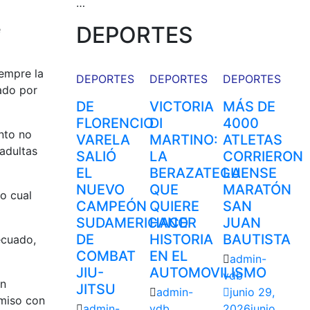
…
DEPORTES
e
iempre la
DEPORTES
DEPORTES
DEPORTES
ado por
DE
VICTORIA
MÁS DE
FLORENCIO
DI
4000
nto no
VARELA
MARTINO:
ATLETAS
 adultas
SALIÓ
LA
CORRIERON
EL
BERAZATEGUENSE
LA
NUEVO
QUE
MARATÓN
o cual
CAMPEÓN
QUIERE
SAN
SUDAMERICANO
HACER
JUAN
DE
HISTORIA
BAUTISTA
ecuado,
COMBAT
EN EL
admin-
JIU-
AUTOMOVILISMO
vdb
en
JITSU
admin-
junio 29,
omiso con
admin-
vdb
2026
junio