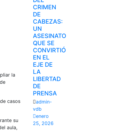
DEL
CRIMEN
DE
CABEZAS:
UN
ASESINATO
QUE SE
CONVIRTIÓ
EN EL
EJE DE
LA
liar la
LIBERTAD
 de
DE
PRENSA
 de casos
admin-
vdb
enero
rante su
25, 2026
el aula,