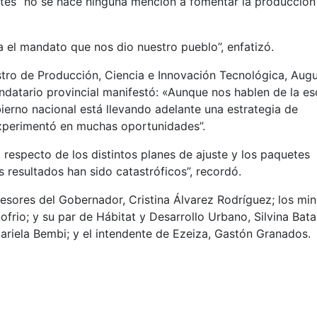
entes “no se hace ninguna mención a fomentar la producción
 el mandato que nos dio nuestro pueblo”, enfatizó.
stro de Producción, Ciencia e Innovación Tecnológica, Aug
andatario provincial manifestó: «Aunque nos hablen de la es
obierno nacional está llevando adelante una estrategia de
 experimentó en muchas oportunidades”.
respecto de los distintos planes de ajuste y los paquetes
s resultados han sido catastróficos”, recordó.
sores del Gobernador, Cristina Álvarez Rodríguez; los min
rio; y su par de Hábitat y Desarrollo Urbano, Silvina Batak
ariela Bembi; y el intendente de Ezeiza, Gastón Granados.