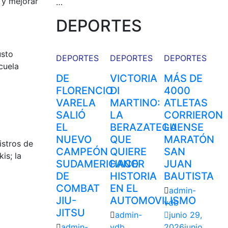
 y mejorar
…
DEPORTES
usto
DEPORTES
DEPORTES
DEPORTES
cuela
DE
VICTORIA
MÁS DE
FLORENCIO
DI
4000
VARELA
MARTINO:
ATLETAS
SALIÓ
LA
CORRIERON
EL
BERAZATEGUENSE
LA
NUEVO
QUE
MARATÓN
istros de
CAMPEÓN
QUIERE
SAN
is; la
SUDAMERICANO
HACER
JUAN
DE
HISTORIA
BAUTISTA
COMBAT
EN EL
admin-
JIU-
AUTOMOVILISMO
vdb
JITSU
admin-
junio 29,
admin-
vdb
2026
junio