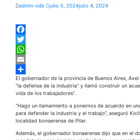
admin-vdb
julio 5, 2024
julio 4, 2024
Facebook
Twitter
WhatsApp
Email
El gobernador de la provincia de Buenos Aires, Axel 
Compartir
“la defensa de la industria” y llamó construir un ac
vida de los trabajadores”.
“Hago un llamamiento a ponernos de acuerdo en una p
para defender la industria y el trabajo”, aseguró Kici
localidad bonaerense de Pilar.
Además, el gobernador bonaerense dijo que en el doc