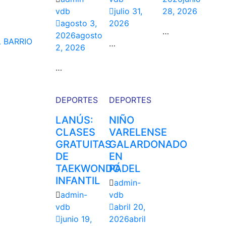
vdb
julio 31,
28, 2026
agosto 3,
2026
…
2026
agosto
 BARRIO
…
2, 2026
…
DEPORTES
DEPORTES
LANÚS:
NIÑO
CLASES
VARELENSE
GRATUITAS
GALARDONADO
DE
EN
TAEKWONDO
PÁDEL
INFANTIL
admin-
admin-
vdb
vdb
abril 20,
junio 19,
2026
abril